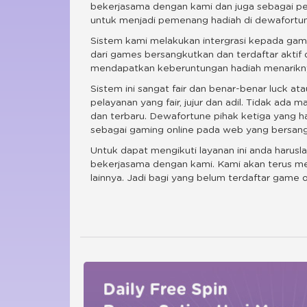
bekerjasama dengan kami dan juga sebagai pem
untuk menjadi pemenang hadiah di dewafortu
Sistem kami melakukan intergrasi kepada game
dari games bersangkutkan dan terdaftar aktif
mendapatkan keberuntungan hadiah menarikn
Sistem ini sangat fair dan benar-benar luck
pelayanan yang fair, jujur dan adil. Tidak ad
dan terbaru. Dewafortune pihak ketiga yang
sebagai gaming online pada web yang bersang
Untuk dapat mengikuti layanan ini anda harus
bekerjasama dengan kami. Kami akan terus 
lainnya. Jadi bagi yang belum terdaftar game 