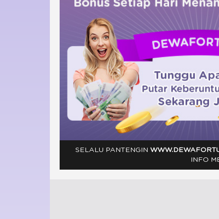
SELALU PANTENGIN
WWW.DEWAFORTU
INFO M