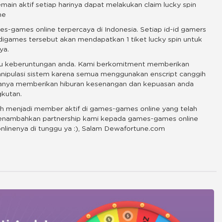
ain aktif setiap harinya dapat melakukan claim lucky spin
ne
s-games online terpercaya di Indonesia. Setiap id-id gamers
 digames tersebut akan mendapatkan 1 tiket lucky spin untuk
ya.
 atau keberuntungan anda. Kami berkomitment memberikan
a manipulasi sistem karena semua menggunakan enscript canggih
 hanya memberikan hiburan kesenangan dan kepuasan anda
kutan.
lah menjadi member aktif di games-games online yang telah
menambahkan partnership kami kepada games-games online
onlinenya di tunggu ya :), Salam Dewafortune.com