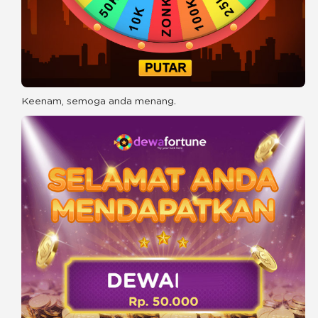
Keenam, semoga anda menang.