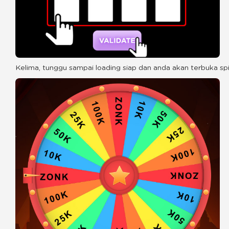
Kelima, tunggu sampai loading siap dan anda akan terbuka s