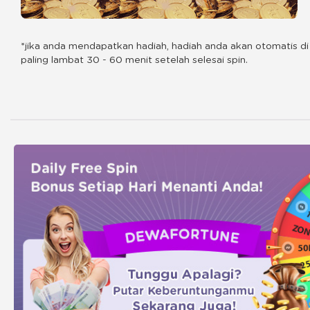
*jika anda mendapatkan hadiah, hadiah anda akan otomatis di
paling lambat 30 - 60 menit setelah selesai spin.