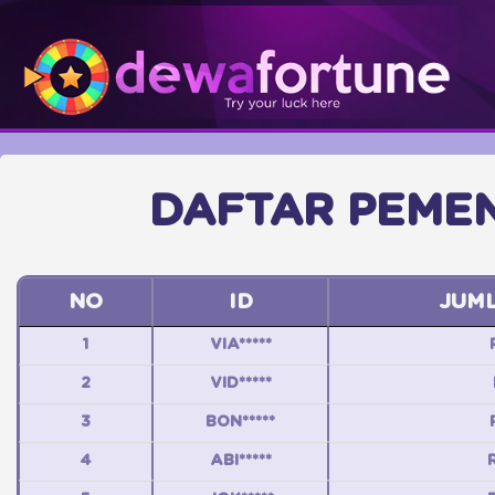
DAFTAR PEME
NO
ID
JUM
1
VIA*****
2
VID*****
3
BON*****
4
ABI*****