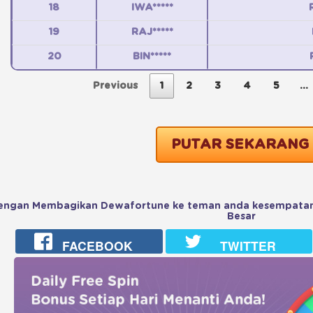
18
IWA*****
19
RAJ*****
20
BIN*****
Previous
1
2
3
4
5
…
PUTAR SEKARANG
engan Membagikan Dewafortune ke teman anda kesempatan
Besar
FACEBOOK
TWITTER