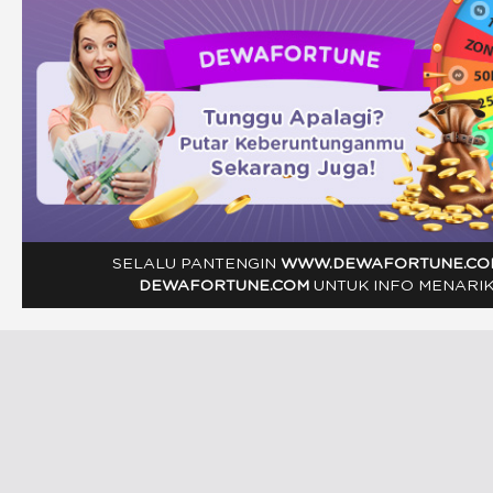
SELALU PANTENGIN
WWW.DEWAFORTUNE.CO
DEWAFORTUNE.COM
UNTUK INFO MENARI